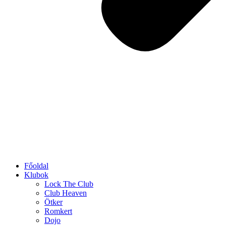
Főoldal
Klubok
Lock The Club
Club Heaven
Ötker
Romkert
Dojo