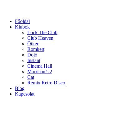
Ugrás
a
tartalomhoz
Főoldal
Klubok
Lock The Club
Club Heaven
Ötker
Romkert
Dojo
Instant
Cinema Hall
Morrison’s 2
Cat
Remix Retro Disco
Blog
Kapcsolat