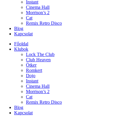
Instant
Cinema Hall
Morrison’s 2
Cat
Remix Retro Disco
Blog
Kapcsolat
Főoldal
Klubok
Lock The Club
Club Heaven
Ötker
Romkert
Dojo
Instant
Cinema Hall
Morrison’s 2
Cat
Remix Retro Disco
Blog
Kapcsolat