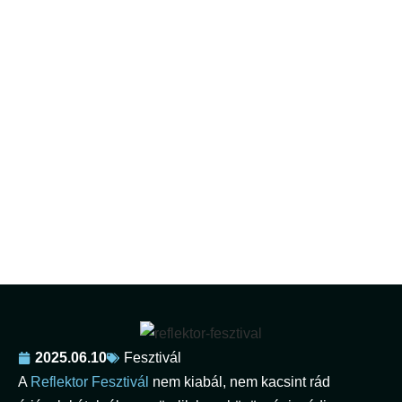
Reflektor – a zene, ami nem
harsány, mégis mindenre
fényt vet
2025.06.10
Fesztivál
A
Reflektor Fesztivál
nem kiabál, nem kacsint rád