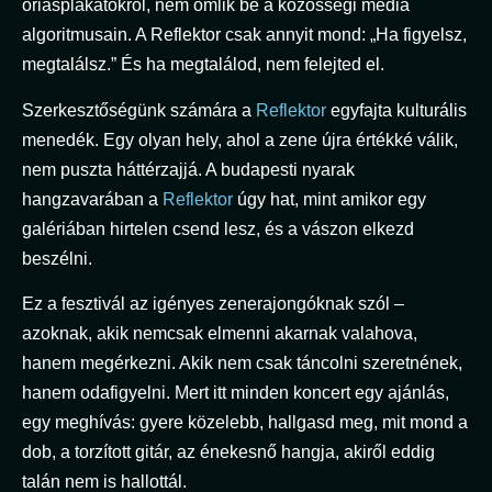
óriásplakátokról, nem ömlik be a közösségi média
algoritmusain. A Reflektor csak annyit mond: „Ha figyelsz,
megtalálsz.” És ha megtalálod, nem felejted el.
Szerkesztőségünk számára a
Reflektor
egyfajta kulturális
menedék. Egy olyan hely, ahol a zene újra értékké válik,
nem puszta háttérzajjá. A budapesti nyarak
hangzavarában a
Reflektor
úgy hat, mint amikor egy
galériában hirtelen csend lesz, és a vászon elkezd
beszélni.
Ez a fesztivál az igényes zenerajongóknak szól –
azoknak, akik nemcsak elmenni akarnak valahova,
hanem megérkezni. Akik nem csak táncolni szeretnének,
hanem odafigyelni. Mert itt minden koncert egy ajánlás,
egy meghívás: gyere közelebb, hallgasd meg, mit mond a
dob, a torzított gitár, az énekesnő hangja, akiről eddig
talán nem is hallottál.