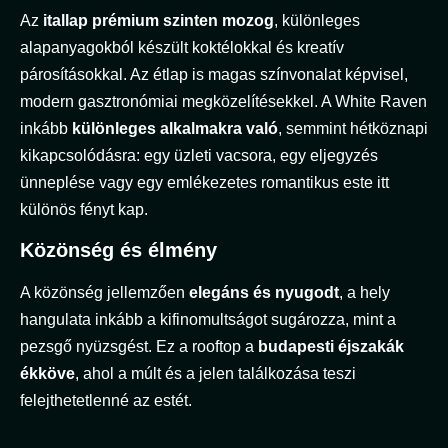
Az
itallap prémium szinten mozog
, különleges
alapanyagokból készült koktélokkal és kreatív
párosításokkal. Az étlap is magas színvonalat képvisel,
modern gasztronómiai megközelítésekkel. A White Raven
inkább
különleges alkalmakra való
, semmint hétköznapi
kikapcsolódásra: egy üzleti vacsora, egy eljegyzés
ünneplése vagy egy emlékezetes romantikus este itt
különös fényt kap.
Közönség és élmény
A közönség jellemzően
elegáns és nyugodt
, a hely
hangulata inkább a kifinomultságot sugározza, mint a
pezsgő nyüzsgést. Ez a rooftop a
budapesti éjszakák
ékköve
, ahol a múlt és a jelen találkozása teszi
felejthetetlenné az estét.