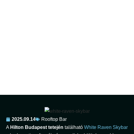
White Raven Skybar &
Lounge – panoráma a
történelem ölelésében
2025.09.14
Rooftop Bar
A
Hilton Budapest tetején
található
White Raven Skybar