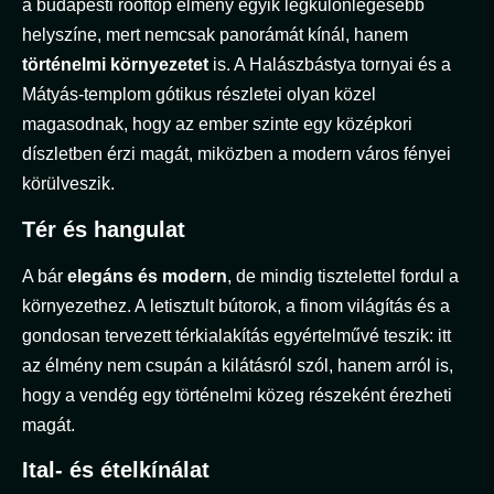
a budapesti rooftop élmény egyik legkülönlegesebb
helyszíne, mert nemcsak panorámát kínál, hanem
történelmi környezetet
is. A Halászbástya tornyai és a
Mátyás-templom gótikus részletei olyan közel
magasodnak, hogy az ember szinte egy középkori
díszletben érzi magát, miközben a modern város fényei
körülveszik.
Tér és hangulat
A bár
elegáns és modern
, de mindig tisztelettel fordul a
környezethez. A letisztult bútorok, a finom világítás és a
gondosan tervezett térkialakítás egyértelművé teszik: itt
az élmény nem csupán a kilátásról szól, hanem arról is,
hogy a vendég egy történelmi közeg részeként érezheti
magát.
Ital- és ételkínálat