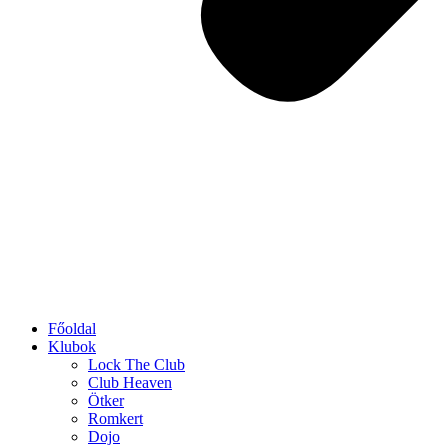
Főoldal
Klubok
Lock The Club
Club Heaven
Ötker
Romkert
Dojo