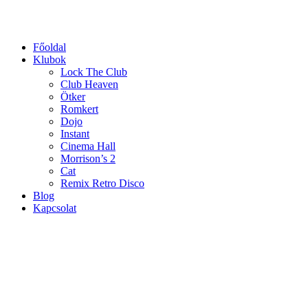
Ugrás
a
tartalomhoz
Főoldal
Klubok
Lock The Club
Club Heaven
Ötker
Romkert
Dojo
Instant
Cinema Hall
Morrison’s 2
Cat
Remix Retro Disco
Blog
Kapcsolat