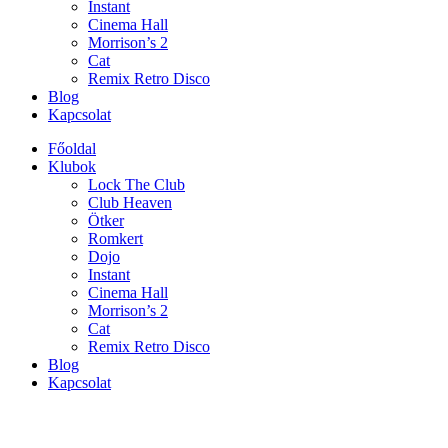
Instant
Cinema Hall
Morrison’s 2
Cat
Remix Retro Disco
Blog
Kapcsolat
Főoldal
Klubok
Lock The Club
Club Heaven
Ötker
Romkert
Dojo
Instant
Cinema Hall
Morrison’s 2
Cat
Remix Retro Disco
Blog
Kapcsolat