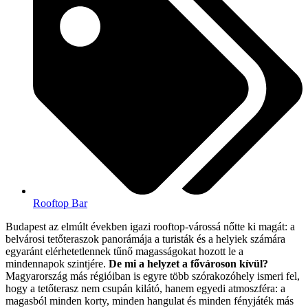
Rooftop Bar
Budapest az elmúlt években igazi rooftop-várossá nőtte ki magát: a
belvárosi tetőteraszok panorámája a turisták és a helyiek számára
egyaránt elérhetetlennek tűnő magasságokat hozott le a
mindennapok szintjére.
De mi a helyzet a fővároson kívül?
Magyarország más régióiban is egyre több szórakozóhely ismeri fel,
hogy a tetőterasz nem csupán kilátó, hanem egyedi atmoszféra: a
magasból minden korty, minden hangulat és minden fényjáték más