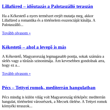
Lillafüred – időutazás a Palotaszálló teraszán
Ha a Kékestető a nyers természet erejét mutatja meg, akkor
Lillafüred a romantika és a történelem esszenciáját kínálja. A
Palotaszálló
Tovább olvasom »
Kékestető – ahol a levegő is más
A Kékestető, Magyarország legmagasabb pontja, sokak számára a
síelés vagy a túrázás szinonimája. Ám kevesebben gondolnak arra,
hogy ez a
Tovább olvasom »
Pécs – Tettyei romok, mediterrán hangulatban
Pécs mindig is külön világ volt Magyarország térképén: mediterrán
hangulat, történelmi városrészek, a Mecsek ölelése. A Tettyei romok
környéki teraszok