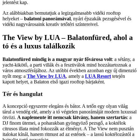
jelentést kap.
Az alábbiakban bemutatjuk a legizgalmasabb vidéki rooftop
helyeket –
balatoni panorámával
, nyári éjszakák pezsgésével és
vidéki nagyvárosaink kreatív tetőtéri színtereivel.
The View by LUA – Balatonfüred, ahol a
tó és a luxus találkozik
Balatonfüred mindig is a magyar nyár fővárosa volt
: a sétány, a
yacht-kikötő, a parti villák és a fesztiválok mind hozzátartoznak a
város atmoszférájához. Az utóbbi években azonban egy új dimenzió
nyílt meg: a
The View by LUA
, amely a
LUA Resort
tetején
kapott helyet, a Balaton első igazi rooftop bárjaként.
Tér és hangulat
A koncepció egyszerre elegáns és bátor. A tetőn egy olyan világ
tárul a vendég elé, amely a tó végtelen panorámáját modern luxussal
ötvözi.
A naplemente itt nemcsak látvány, hanem szertartás
: a
DJ finom ütemei, a poharakban gyöngyöző pezsgő, a koktélok
citrusos illata mind fokozzák az élményt. A The View nem pusztán
italokat kínál, hanem ritmust ad az estének – a lassú koktélozástól a
hajnalig tartó pezsgésig.