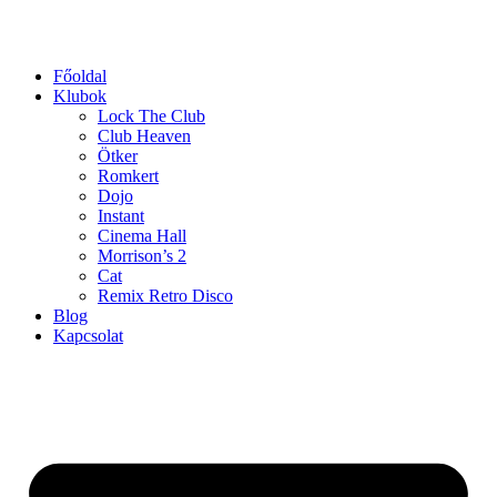
Ugrás
a
tartalomhoz
Főoldal
Klubok
Lock The Club
Club Heaven
Ötker
Romkert
Dojo
Instant
Cinema Hall
Morrison’s 2
Cat
Remix Retro Disco
Blog
Kapcsolat