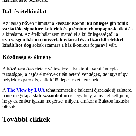
Ital- és ételkínálat
Az itallap bőven túlmutat a klasszikusokon:
különleges gin-tonik
variációk, signature koktélok és prémium champagne-k
alkotják
a kínálatot. Az ételkínálat sem marad el a különlegességtől: a
szarvasgombás majonézzel, kaviárral és artizán köretekkel
kínált hot-dog
sokak számára a ház ikonikus fogásává vált.
Közönség és élmény
A közönség összetétele változatos: a balatoni nyarat ünneplő
társaságok, a hajós élmények után betérő vendégek, de ugyanúgy
helyiek és párok is, akik különleges estét keresnek.
A
The View by LUA
tehát nemcsak a balatoni éjszakák új színtere,
hanem egyfajta
státuszszimbólum
is: egy hely, ahová el kell jutni,
hogy az ember igazán megértse, milyen, amikor a Balaton luxusba
öltözik.
További cikkek