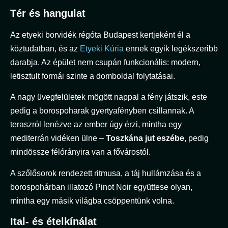
Tér és hangulat
Az etyeki borvidék régóta Budapest kertjeként él a
köztudatban, és az
Etyeki Kúria
ennek egyik legékszeribb
darabja. Az épület nem csupán funkcionális: modern,
letisztult formái szinte a domboldal folytatásai.
A nagy üvegfelületek mögött nappal a fény játszik, este
pedig a borospoharak gyertyafényben csillannak. A
teraszról lenézve az ember úgy érzi, mintha egy
mediterrán vidéken ülne –
Toszkána jut eszébe
, pedig
mindössze félórányira van a fővárostól.
A szőlősorok rendezett ritmusa, a táj hullámzása és a
borospohárban illatozó Pinot Noir együttese olyan,
mintha egy másik világba csöppentünk volna.
Ital- és ételkínálat