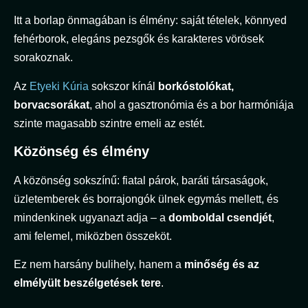
Itt a borlap önmagában is élmény: saját tételek, könnyed
fehérborok, elegáns pezsgők és karakteres vörösek
sorakoznak.
Az
Etyeki Kúria
sokszor kínál
borkóstolókat,
borvacsorákat
, ahol a gasztronómia és a bor harmóniája
szinte magasabb szintre emeli az estét.
Közönség és élmény
A közönség sokszínű: fiatal párok, baráti társaságok,
üzletemberek és borrajongók ülnek egymás mellett, és
mindenkinek ugyanazt adja – a
domboldal csendjét
,
ami felemel, miközben összeköt.
Ez nem harsány bulihely, hanem a
minőség és az
elmélyült beszélgetések tere
.