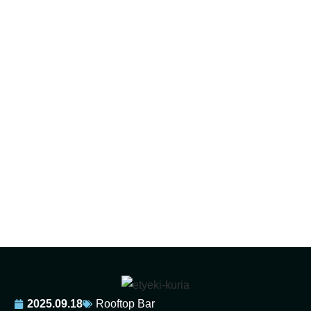
Magyarország panorámás
kincsei – rooftop és
tetőterasz élmények
Budapesten túl
2025.09.18
Rooftop Bar