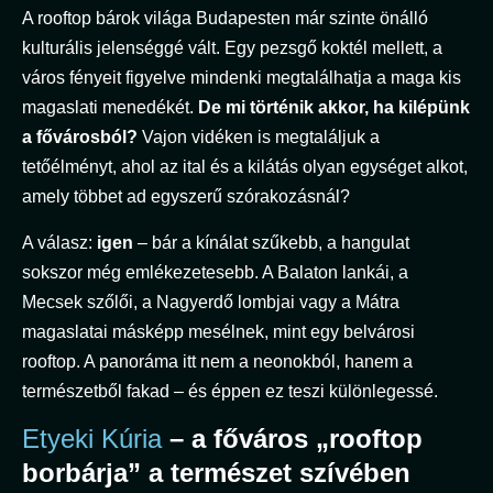
A rooftop bárok világa Budapesten már szinte önálló
kulturális jelenséggé vált. Egy pezsgő koktél mellett, a
város fényeit figyelve mindenki megtalálhatja a maga kis
magaslati menedékét.
De mi történik akkor, ha kilépünk
a fővárosból?
Vajon vidéken is megtaláljuk a
tetőélményt, ahol az ital és a kilátás olyan egységet alkot,
amely többet ad egyszerű szórakozásnál?
A válasz:
igen
– bár a kínálat szűkebb, a hangulat
sokszor még emlékezetesebb. A Balaton lankái, a
Mecsek szőlői, a Nagyerdő lombjai vagy a Mátra
magaslatai másképp mesélnek, mint egy belvárosi
rooftop. A panoráma itt nem a neonokból, hanem a
természetből fakad – és éppen ez teszi különlegessé.
Etyeki Kúria
– a főváros „rooftop
borbárja” a természet szívében