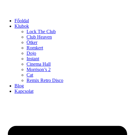
Ugrás
a
tartalomhoz
Főoldal
Klubok
Lock The Club
Club Heaven
Ötker
Romkert
Dojo
Instant
Cinema Hall
Morrison’s 2
Cat
Remix Retro Disco
Blog
Kapcsolat