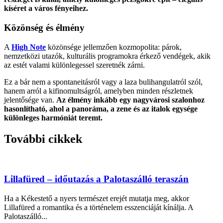
kíséret a város fényeihez.
Közönség és élmény
A
High Note
közönsége jellemzően kozmopolita: párok,
nemzetközi utazók, kulturális programokra érkező vendégek, akik
az estét valami különlegessel szeretnék zárni.
Ez a bár nem a spontaneitásról vagy a laza bulihangulatról szól,
hanem arról a kifinomultságról, amelyben minden részletnek
jelentősége van.
Az élmény inkább egy nagyvárosi szalonhoz
hasonlítható, ahol a panoráma, a zene és az italok egysége
különleges harmóniát teremt.
További cikkek
Lillafüred – időutazás a Palotaszálló teraszán
Ha a Kékestető a nyers természet erejét mutatja meg, akkor
Lillafüred a romantika és a történelem esszenciáját kínálja. A
Palotaszálló