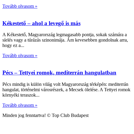
Tovább olvasom »
Kékestető – ahol a levegő is más
A Kékestető, Magyarország legmagasabb pontja, sokak számára a
síelés vagy a túrázás szinonimája. Ám kevesebben gondolnak arra,
hogy ez a
Tovább olvasom »
Pécs – Tettyei romok, mediterrán hangulatban
Pécs mindig is külön világ volt Magyarország térképén: mediterrán
hangulat, történelmi városrészek, a Mecsek ölelése. A Tettyei romok
környéki teraszok
Tovább olvasom »
Minden jog fenntartva! © Top Club Budapest
|
hello@topclubbudapest.hu
|
Adatvédelem
|
Kapcsolat
|
Webdesign