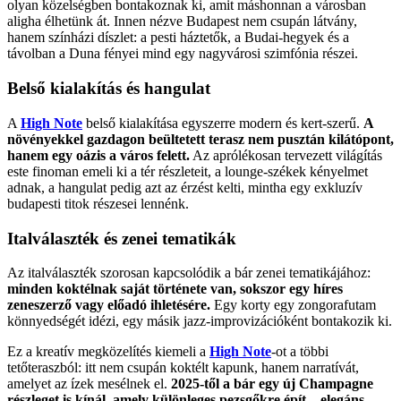
olyan közelségben bontakoznak ki, amit máshonnan a városban
aligha élhetünk át. Innen nézve Budapest nem csupán látvány,
hanem színházi díszlet: a pesti háztetők, a Budai-hegyek és a
távolban a Duna fényei mind egy nagyvárosi szimfónia részei.
Belső kialakítás és hangulat
A
High Note
belső kialakítása egyszerre modern és kert-szerű.
A
növényekkel gazdagon beültetett terasz nem pusztán kilátópont,
hanem egy oázis a város felett.
Az aprólékosan tervezett világítás
este finoman emeli ki a tér részleteit, a lounge-székek kényelmet
adnak, a hangulat pedig azt az érzést kelti, mintha egy exkluzív
budapesti titok részesei lennénk.
Italválaszték és zenei tematikák
Az italválaszték szorosan kapcsolódik a bár zenei tematikájához:
minden koktélnak saját története van, sokszor egy híres
zeneszerző vagy előadó ihletésére.
Egy korty egy zongorafutam
könnyedségét idézi, egy másik jazz-improvizációként bontakozik ki.
Ez a kreatív megközelítés kiemeli a
High Note
-ot a többi
tetőteraszból: itt nem csupán koktélt kapunk, hanem narratívát,
amelyet az ízek mesélnek el.
2025-től a bár egy új Champagne
részleget is kínál, amely különleges pezsgőkre épít – elegáns