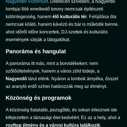
Nagyerdei Víztornyot
. Debrecen szívében, a Nagyerdő
lombjai fölé emelkedő torony nemcsak építészeti
különlegesség, hanem
élő kulturális tér
. Felújítása óta
nemcsak kilátó, hanem kávézó és bár is működik benne,
ahol időről időre koncertek, DJ-szettek és kulturális
események várják a látogatókat.
Panoráma és hangulat
A panoráma itt más, mint a borvidékeken: nem
szőlőültetvények, hanem a város zöld tüdeje, a
Nagyerdő
tárul elénk. Nyáron a lombok árnyéka, ősszel
az aranyló erdő színei határozzák meg az élményt.
Közönség és programok
A közönség fiatalabb, pezsgőbb, és sokan érkeznek ide
kifejezetten a társasági élet kedvéért. Ez az a hely, ahol a
rooftop élmény és a városi kultúra találkozik
: