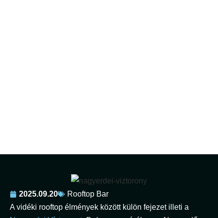
Debrecen – Nagyerdei
Víztorony, a városi
alternatíva
2025.09.20
Rooftop Bar
A vidéki rooftop élmények között külön fejezet illeti a