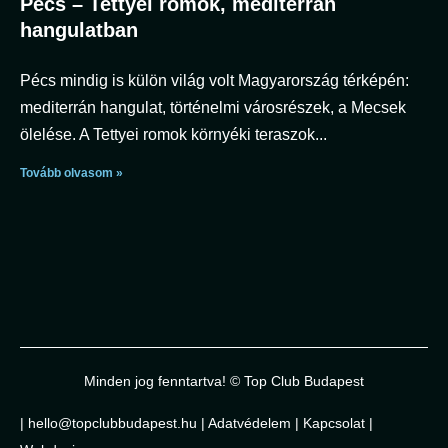
Pécs – Tettyei romok, mediterrán
hangulatban
Pécs mindig is külön világ volt Magyarország térképén:
mediterrán hangulat, történelmi városrészek, a Mecsek
ölelése. A Tettyei romok környéki teraszok
Tovább olvasom »
Minden jog fenntartva! © Top Club Budapest
|
hello@topclubbudapest.hu
|
Adatvédelem
|
Kapcsolat
|