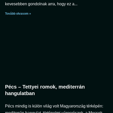
kevesebben gondolnak arra, hogy ez a
Tovább olvasom »
Pécs – Tettyei romok, mediterrán
hangulatban
Pécs mindig is külön világ volt Magyarország térképén:
mediterrán hangulat, történelmi városrészek, a Mecsek