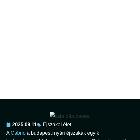
Cabrio – a budapesti nyári
éjszakák szabadtéri
központja
2025.09.11
Éjszakai élet
A
Cabrio
a budapesti nyári éjszakák egyik