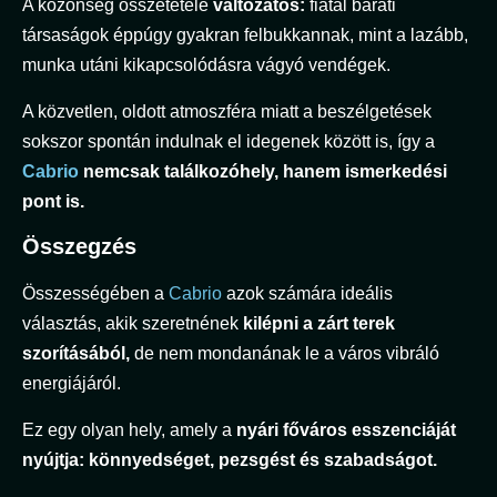
A közönség összetétele
változatos:
fiatal baráti
társaságok éppúgy gyakran felbukkannak, mint a lazább,
munka utáni kikapcsolódásra vágyó vendégek.
A közvetlen, oldott atmoszféra miatt a beszélgetések
sokszor spontán indulnak el idegenek között is, így a
Cabrio
nemcsak találkozóhely, hanem ismerkedési
pont is.
Összegzés
Összességében a
Cabrio
azok számára ideális
választás, akik szeretnének
kilépni a zárt terek
szorításából,
de nem mondanának le a város vibráló
energiájáról.
Ez egy olyan hely, amely a
nyári főváros esszenciáját
nyújtja: könnyedséget, pezsgést és szabadságot.