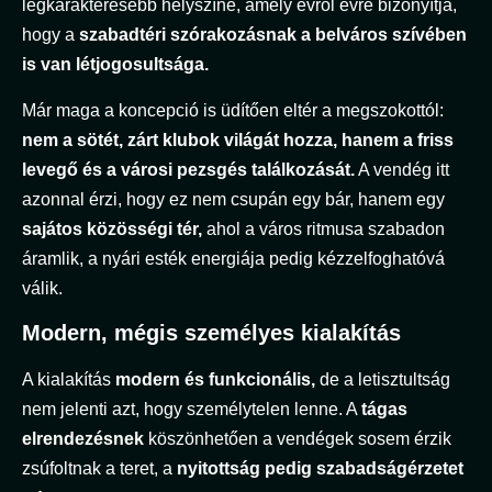
legkarakteresebb helyszíne, amely évről évre bizonyítja,
hogy a
szabadtéri szórakozásnak a belváros szívében
is van létjogosultsága.
Már maga a koncepció is üdítően eltér a megszokottól:
nem a sötét, zárt klubok világát hozza, hanem a friss
levegő és a városi pezsgés találkozását.
A vendég itt
azonnal érzi, hogy ez nem csupán egy bár, hanem egy
sajátos közösségi tér,
ahol a város ritmusa szabadon
áramlik, a nyári esték energiája pedig kézzelfoghatóvá
válik.
Modern, mégis személyes kialakítás
A kialakítás
modern és funkcionális,
de a letisztultság
nem jelenti azt, hogy személytelen lenne. A
tágas
elrendezésnek
köszönhetően a vendégek sosem érzik
zsúfoltnak a teret, a
nyitottság pedig szabadságérzetet