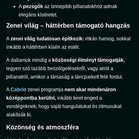
A
pezsgők
az ünnepibb pillanatokhoz adnak
elegáns kíséretet.
Zenei világ – háttérben támogató hangzás
A
zenei világ tudatosan építkezik:
ritkán harsog, sokkal
inkább a háttérben kíséri az estét.
A dallamok mindig a
közösségi élményt támogatják,
legyen szó lazább beszélgetésekről, vagy arról a
pillanatról, amikor a társaság a táncparkett felé fordul.
A
Cabrio
zenei programja
nem akar mindenáron
középpontba kerülni,
inkább teret enged a
vendégeknek, hogy saját hangulatukat és ritmusukat
alakítsák ki.
Közönség és atmoszféra