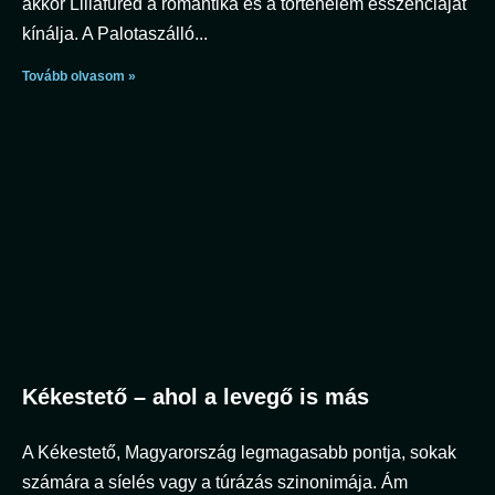
akkor Lillafüred a romantika és a történelem esszenciáját
kínálja. A Palotaszálló
Tovább olvasom »
Kékestető – ahol a levegő is más
A Kékestető, Magyarország legmagasabb pontja, sokak
számára a síelés vagy a túrázás szinonimája. Ám