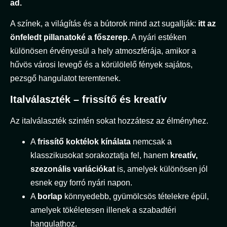
ad.
A színek, a világítás és a bútorok mind azt sugallják:
itt az
önfeledt pillanatoké a főszerep.
A nyári estéken
különösen érvényesül a hely atmoszférája, amikor a
hűvös városi levegő és a körülölelő fények sajátos,
pezsgő hangulatot teremtenek.
Italválaszték – frissítő és kreatív
Az italválaszték szintén sokat hozzátesz az élményhez.
A
frissítő koktélok kínálata
nemcsak a
klasszikusokat sorakoztatja fel, hanem
kreatív,
szezonális variációkat
is, amelyek különösen jól
esnek egy forró nyári napon.
A
borlap
könnyedebb, gyümölcsös tételekre épül,
amelyek tökéletesen illenek a szabadtéri
hangulathoz.