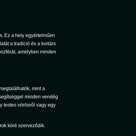
n.
Ez a hely egyértelműen
tát a tradíció és a kortárs
moszférát, amelyben minden
megtalálhatók, mint a
 segítséggel minden vendég
gy testes vörösről vagy egy
rok köré szerveződik.