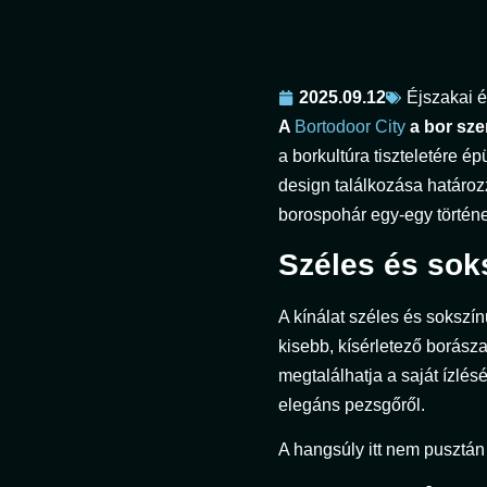
2025.09.12
Éjszakai é
A
Bortodoor City
a bor sze
a borkultúra tiszteletére é
design találkozása határoz
borospohár egy-egy történe
Széles és soks
A kínálat széles és sokszí
kisebb, kísérletező borásza
megtalálhatja a saját ízlés
elegáns pezsgőről.
A hangsúly itt nem pusztán