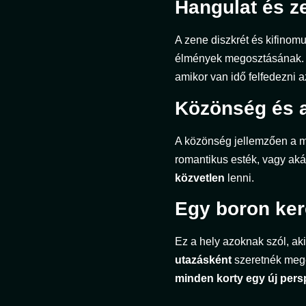
Hangulat és z
A zene diszkrét és kifinomu
élmények megosztásának
amikor van idő felfedezni a
Közönség és 
A közönség jellemzően a mi
romantikus esték, vagy akár
közvetlen
lenni.
Egy boron ker
Ez a hely azoknak szól, a
utazásként
szeretnék megé
minden korty egy új persp