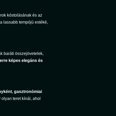
borok kóstolásának és az
a lassabb tempójú estéké,
k baráti összejövetelek,
erre képes elegáns és
yként, gasztronómiai
olyan teret kínál, ahol