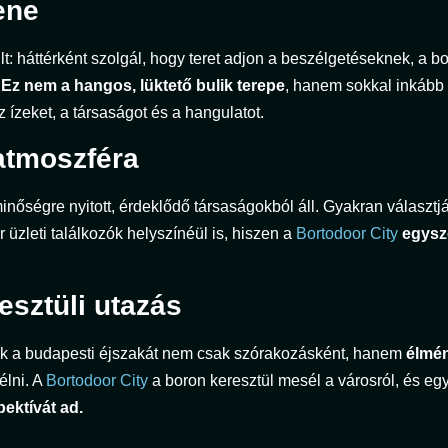
ene
lt: háttérként szolgál, hogy teret adjon a beszélgetéseknek, a 
.
Ez nem a hangos, lüktető bulik terepe
, hanem sokkal inkább 
z ízeket, a társaságot és a hangulatot.
atmoszféra
nőségre nyitott, érdeklődő társaságokból áll. Gyakran választjá
 üzleti találkozók helyszínéül is, hiszen a
Bortodoor City
egysz
esztüli utazás
kik a budapesti éjszakát nem csak szórakozásként, hanem
élmén
lni. A
Bortodoor City
a boron keresztül mesél a városról, és egy 
ektívát ad.