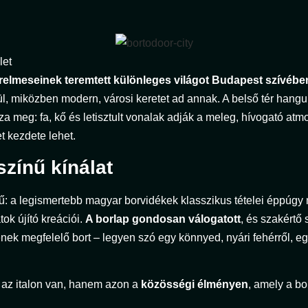
let
relmeseinek teremtett különleges világot Budapest szívébe
pül, miközben modern, városi keretet ad annak. A belső tér hangula
za meg: fa, kő és letisztult vonalak adják a meleg, hívogató at
t kezdete lehet.
zínű kínálat
nű: a legismertebb magyar borvidékek klasszikus tételei éppúgy 
tok újító kreációi.
A borlap gondosan válogatott
, és szakértő
ének megfelelő bort – legyen szó egy könnyed, nyári fehérről, e
 az italon van, hanem azon a
közösségi élményen
, amely a bo